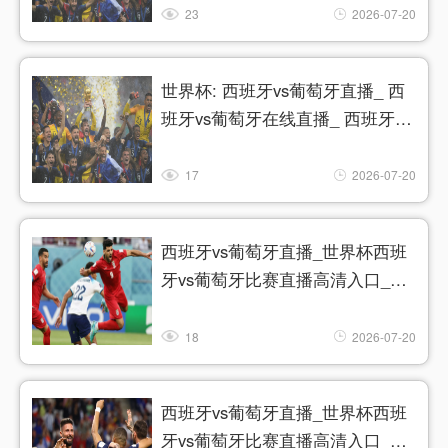
23
2026-07-20
世界杯: 西班牙vs葡萄牙直播_ 西
班牙vs葡萄牙在线直播_ 西班牙vs
葡萄牙CCTV5直播入口-24直播网
17
2026-07-20
西班牙vs葡萄牙直播_世界杯西班
牙vs葡萄牙比赛直播高清入口_西
班牙vs葡萄牙预测分析直播
18
2026-07-20
西班牙vs葡萄牙直播_世界杯西班
牙vs葡萄牙比赛直播高清入口_西